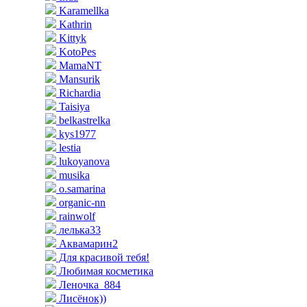
Karamellka
Kathrin
Kittyk
KotoPes
MamaNT
Mansurik
Richardia
Taisiya
belkastrelka
kys1977
lestia
lukoyanova
musika
o.samarina
organic-nn
rainwolf
лелька33
Аквамарин2
Для красивой тебя!
Любимая косметика
Леночка_884
Лисёнок))