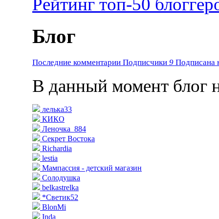
Рейтинг топ-50 блоггер
Блог
Последние комментарии
Подписчики
9
Подписанa 
В данный момент блог н
лелька33
КИКО
Леночка_884
Секрет Востока
Richardia
lestia
Мампассия - детский магазин
Солодушка
belkastrelka
*Светик52
BlonMi
Inda